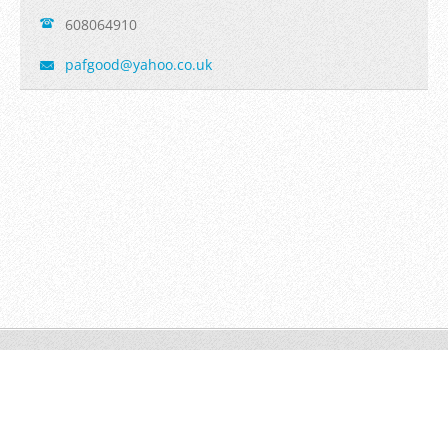
608064910
pafgood@
yahoo.co
.uk
Copyright Pavlína Goodman 2026
Vytvořte si webové stránky zdarma!