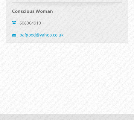
Conscious Woman
608064910
pafgood@
yahoo.co
.uk
Copyright Pavlína Goodman 2026
Tvorba webových stránek zdarma