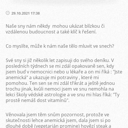
29.10.2021 17:38
Naše sny nám někdy mohou ukázat blízkou či
vzdálenou budoucnost a také klíč k řešení.
Co myslíte, může k nám naše tělo mluvit ve snech?
Své sny si již několik let zapisuji do svého deníku. V
posledních týdnech se mi zdál opakovaně sen, kdy
jsem buď v nemocnici nebo u lékaře a on mi říká : "Jste
anemická" a ukazuje mi potraviny , které mi
pomohou. Ten sen se mi zdál třikrát a ještě jednou
trochu jinak, kvůli nemoci jsem ve snu nemohla na
lekci školy védské astrologie a ve snu mi hlas říká: "Ty
prostě nemáš dost vitamínů".
Věnovala jsem těm snům pozornost, protože ve
skutečnosti lehce anemická jsem, dala jsem si po
dlouhé době (vegetarián promine) hovězí steak a