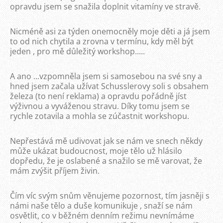
opravdu jsem se snažila doplnit vitamíny ve stravě.
Nicméně asi za týden onemocněly moje děti a já jsem
to od nich chytila a zrovna v termínu, kdy měl být
jeden , pro mě důležitý workshop.....
A ano ...vzpomněla jsem si samosebou na své sny a
hned jsem začala užívat Schusslerovy soli s obsahem
železa (to není reklama) a opravdu pořádně jíst
výživnou a vyváženou stravu. Díky tomu jsem se
rychle zotavila a mohla se zúčastnit workshopu.
Nepřestává mě udivovat jak se nám ve snech někdy
může ukázat budoucnost, moje tělo už hlásilo
dopředu, že je oslabené a snažilo se mě varovat, že
mám zvýšit příjem živin.
Čím víc svým snům věnujeme pozornost, tím jasněji s
námi naše tělo a duše komunikuje , snaží se nám
osvětlit, co v běžném denním režimu nevnímáme