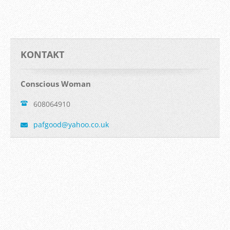
KONTAKT
Conscious Woman
608064910
pafgood@
yahoo.co
.uk