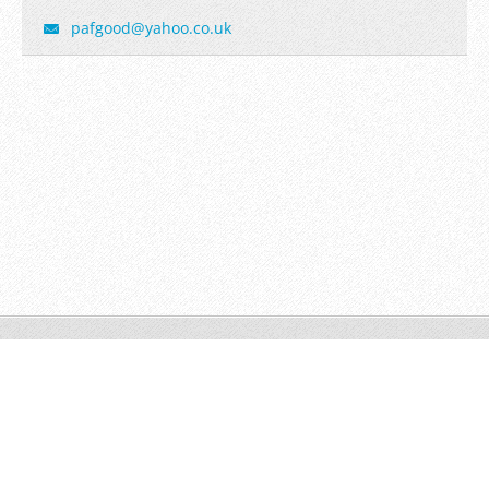
pafgood@
yahoo.co
.uk
Copyright Pavlína Goodman 2026
Vytvořte si web zdarma!